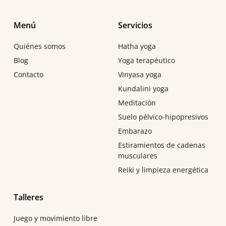
Menú
Servicios
Quiénes somos
Hatha yoga
Blog
Yoga terapéutico
Contacto
Vinyasa yoga
Kundalini yoga
Meditación
Suelo pélvico-hipopresivos
Embarazo
Estiramientos de cadenas
musculares
Reiki y limpieza energética
Talleres
Juego y movimiento libre