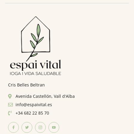
Cris Belles Beltran
Avenida Castellón, Vall d'Alba
info@espaivital.es
+34 682 22 85 70