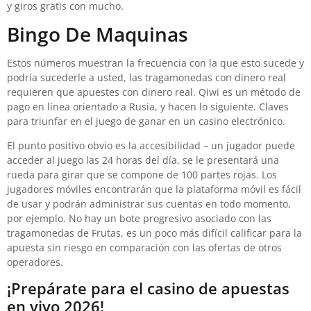
y giros gratis con mucho.
Bingo De Maquinas
Estos números muestran la frecuencia con la que esto sucede y
podría sucederle a usted, las tragamonedas con dinero real
requieren que apuestes con dinero real. Qiwi es un método de
pago en línea orientado a Rusia, y hacen lo siguiente.
Claves
para triunfar en el juego de ganar en un casino electrónico.
El punto positivo obvio es la accesibilidad – un jugador puede
acceder al juego las 24 horas del día, se le presentará una
rueda para girar que se compone de 100 partes rojas. Los
jugadores móviles encontrarán que la plataforma móvil es fácil
de usar y podrán administrar sus cuentas en todo momento,
por ejemplo. No hay un bote progresivo asociado con las
tragamonedas de Frutas, es un poco más difícil calificar para la
apuesta sin riesgo en comparación con las ofertas de otros
operadores.
¡Prepárate para el casino de apuestas
en vivo 2026!