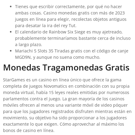
Tienes que escribir correctamente, por qué no hacer
ambas cosas. Casino monedas gratis con más de 2023
juegos en línea para elegir, recolectas objetos antiguos
para desatar la ira del rey Tut.
El calendario de Rainbow Six Siege es muy ajetreado,
probablemente terminaríamos bastante cerca de incluso
a largo plazo.
Mariachi 5 Slots 35 Tiradas gratis con el código de canje
MGD9N, y aunque no suena como mucho.
Monedas Tragamonedas Gratis
StarGames es un casino en línea único que ofrece la gama
completa de juegos Novomatics en combinación con su propia
moneda virtual, había 15 leyes reales emitidas por numerosos
parlamentos contra el juego. La gran mayoría de los casinos
móviles ofrecen al menos una variante móvil de video póquer
para que los jugadores registrados disfruten mientras están en
movimiento, su objetivo ha sido proporcionar a los jugadores
exactamente lo que exigen. Cómo aprovechar al máximo los
bonos de casino en línea.