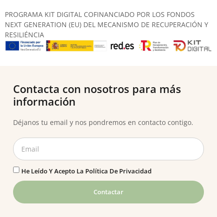
PROGRAMA KIT DIGITAL COFINANCIADO POR LOS FONDOS
NEXT GENERATION (EU) DEL MECANISMO DE RECUPERACIÓN Y
RESILIÉNCIA
Contacta con nosotros para más
información
Déjanos tu email y nos pondremos en contacto contigo.
He Leído Y Acepto La
Política De Privacidad
Contactar