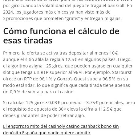
por giro cuando la volatilidad del juego te traga el bankroll. En
2024, los jugadores más cínicos ya han visto más de
3 promociones que prometen “gratis” y entregan migajas.
Cómo funciona el cálculo de
esas tiradas
Primero, la oferta se activa tras depositar al menos 10 €,
aunque el sitio afila la regla a 12,5 € en algunos países. Luego,
el algoritmo asigna 125 giros, que pueden usarse en cualquier
slot que tenga un RTP superior al 96 %. Por ejemplo, Starburst
ofrece un RTP de 96,1 % y Gonzo’s Quest sube a 96,5 % en su
modo estándar, lo que significa que cada tirada tiene apenas
un 0,9 % de ventaja para el casino.
Si calculas 125 giros × 0,03 € promedio = 3,75 € potenciales, pero
el requisito de apuesta de 30× eleva la cifra a 112,5 € que
debes girar antes de poder retirar algo.
El engorroso mito del casinoly casino cashback bono sin
depósito España que nadie quiere admitir