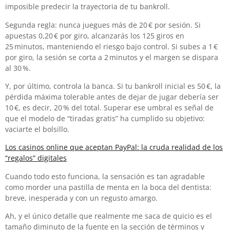
imposible predecir la trayectoria de tu bankroll.
Segunda regla: nunca juegues más de 20 € por sesión. Si
apuestas 0,20 € por giro, alcanzarás los 125 giros en
25 minutos, manteniendo el riesgo bajo control. Si subes a 1 €
por giro, la sesión se corta a 2 minutos y el margen se dispara
al 30 %.
Y, por último, controla la banca. Si tu bankroll inicial es 50 €, la
pérdida máxima tolerable antes de dejar de jugar debería ser
10 €, es decir, 20 % del total. Superar ese umbral es señal de
que el modelo de “tiradas gratis” ha cumplido su objetivo:
vaciarte el bolsillo.
Los casinos online que aceptan PayPal: la cruda realidad de los
“regalos” digitales
Cuando todo esto funciona, la sensación es tan agradable
como morder una pastilla de menta en la boca del dentista:
breve, inesperada y con un regusto amargo.
Ah, y el único detalle que realmente me saca de quicio es el
tamaño diminuto de la fuente en la sección de términos y