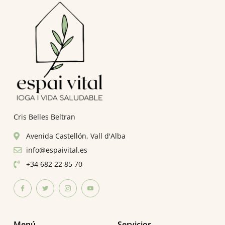
Cris Belles Beltran
Avenida Castellón, Vall d'Alba
info@espaivital.es
+34 682 22 85 70
Menú
Servicios