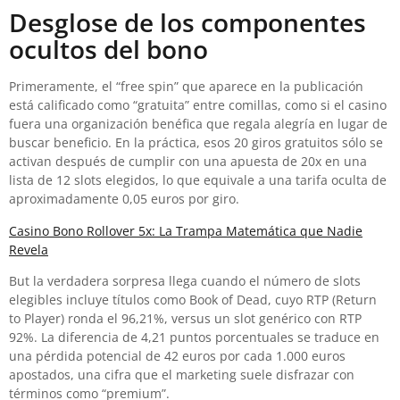
Desglose de los componentes
ocultos del bono
Primeramente, el “free spin” que aparece en la publicación
está calificado como “gratuita” entre comillas, como si el casino
fuera una organización benéfica que regala alegría en lugar de
buscar beneficio. En la práctica, esos 20 giros gratuitos sólo se
activan después de cumplir con una apuesta de 20x en una
lista de 12 slots elegidos, lo que equivale a una tarifa oculta de
aproximadamente 0,05 euros por giro.
Casino Bono Rollover 5x: La Trampa Matemática que Nadie
Revela
But la verdadera sorpresa llega cuando el número de slots
elegibles incluye títulos como Book of Dead, cuyo RTP (Return
to Player) ronda el 96,21%, versus un slot genérico con RTP
92%. La diferencia de 4,21 puntos porcentuales se traduce en
una pérdida potencial de 42 euros por cada 1.000 euros
apostados, una cifra que el marketing suele disfrazar con
términos como “premium”.