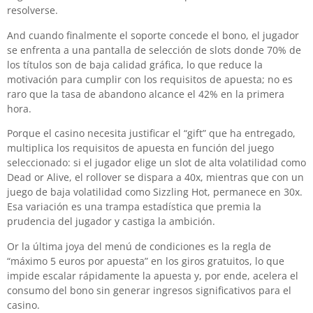
resolverse.
And cuando finalmente el soporte concede el bono, el jugador
se enfrenta a una pantalla de selección de slots donde 70% de
los títulos son de baja calidad gráfica, lo que reduce la
motivación para cumplir con los requisitos de apuesta; no es
raro que la tasa de abandono alcance el 42% en la primera
hora.
Porque el casino necesita justificar el “gift” que ha entregado,
multiplica los requisitos de apuesta en función del juego
seleccionado: si el jugador elige un slot de alta volatilidad como
Dead or Alive, el rollover se dispara a 40x, mientras que con un
juego de baja volatilidad como Sizzling Hot, permanece en 30x.
Esa variación es una trampa estadística que premia la
prudencia del jugador y castiga la ambición.
Or la última joya del menú de condiciones es la regla de
“máximo 5 euros por apuesta” en los giros gratuitos, lo que
impide escalar rápidamente la apuesta y, por ende, acelera el
consumo del bono sin generar ingresos significativos para el
casino.