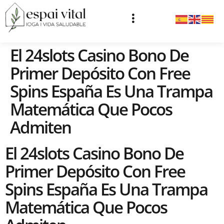
El 24slots Casino Bono De
Primer Depósito Con Free
Spins España Es Una Trampa
Matemática Que Pocos
Admiten
El 24slots Casino Bono De
Primer Depósito Con Free
Spins España Es Una Trampa
Matemática Que Pocos