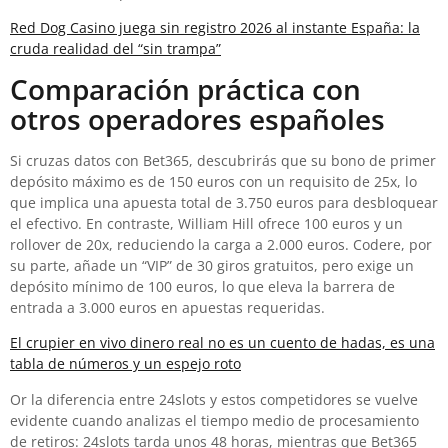
Red Dog Casino juega sin registro 2026 al instante España: la
cruda realidad del “sin trampa”
Comparación práctica con
otros operadores españoles
Si cruzas datos con Bet365, descubrirás que su bono de primer
depósito máximo es de 150 euros con un requisito de 25x, lo
que implica una apuesta total de 3.750 euros para desbloquear
el efectivo. En contraste, William Hill ofrece 100 euros y un
rollover de 20x, reduciendo la carga a 2.000 euros. Codere, por
su parte, añade un “VIP” de 30 giros gratuitos, pero exige un
depósito mínimo de 100 euros, lo que eleva la barrera de
entrada a 3.000 euros en apuestas requeridas.
El crupier en vivo dinero real no es un cuento de hadas, es una
tabla de números y un espejo roto
Or la diferencia entre 24slots y estos competidores se vuelve
evidente cuando analizas el tiempo medio de procesamiento
de retiros: 24slots tarda unos 48 horas, mientras que Bet365