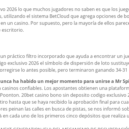
sivo 2026 lo que muchos jugadores no saben es que los jue
, utilizando el sistema BetCloud que agrega opciones de bon
en un casino. Por supuesto, pero la mayoría de ellos parec
escritorio.
un práctico filtro incorporado que ayuda a encontrar un j
go exclusivo 2026 el símbolo de dispersión de loto sustitu
e corregirse lo antes posible, pero terminaron ganando 34-31
 nunca ha habido un mejor momento para unirse a Mr Spi
asinos confiables. Los apostantes obtienen una plataforma
ck Poonton. 20bet casino bono sin deposito codigo exclusivo 
iro hasta que se haya recibido la aprobación final para cu
res peinan las calles en busca de pistas, se nos informó s
 en cada uno de los primeros cinco depósitos que realiza 