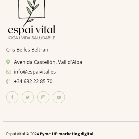
Cris Belles Beltran
Avenida Castellón, Vall d'Alba
info@espaivital.es
+34 682 22 85 70
Espai Vital © 2024
Pyme UP marketing digital