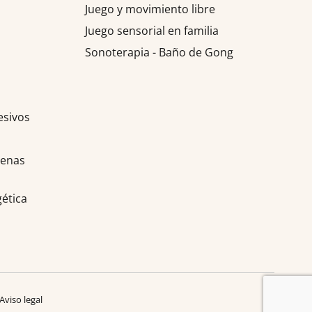
Juego y movimiento libre
Juego sensorial en familia
Sonoterapia - Baño de Gong
esivos
denas
gética
Aviso legal