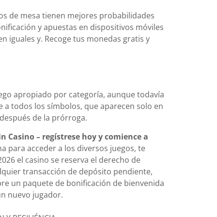
gos de mesa tienen mejores probabilidades
ificación y apuestas en dispositivos móviles
en iguales y. Recoge tus monedas gratis y
uego apropiado por categoría, aunque todavía
ye a todos los símbolos, que aparecen solo en
 después de la prórroga.
n Casino – regístrese hoy y comience a
 para acceder a los diversos juegos, te
2026 el casino se reserva el derecho de
alquier transacción de depósito pendiente,
obre un paquete de bonificación de bienvenida
un nuevo jugador.