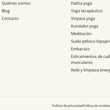
Quiénes somos
Hatha yoga
Blog
Yoga terapéutico
Contacto
Vinyasa yoga
Kundalini yoga
Meditación
Suelo pélvico-hipopr
Embarazo
Estiramientos de ca
musculares
Reiki y limpieza ener
Política de privacidad
Política de cookies