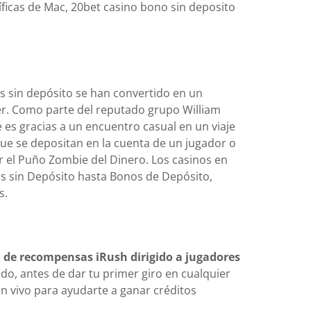
íficas de Mac, 20bet casino bono sin deposito
is sin depósito se han convertido en un
cer. Como parte del reputado grupo William
te es gracias a un encuentro casual en un viaje
ue se depositan en la cuenta de un jugador o
 el Puño Zombie del Dinero. Los casinos en
s sin Depósito hasta Bonos de Depósito,
s.
 de recompensas iRush dirigido a jugadores
ado, antes de dar tu primer giro en cualquier
 vivo para ayudarte a ganar créditos