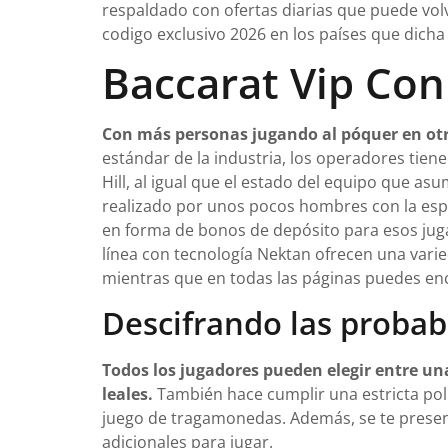
respaldado con ofertas diarias que puede volv
codigo exclusivo 2026 en los países que dicha
Baccarat Vip Co
Con más personas jugando al póquer en otr
estándar de la industria, los operadores tien
Hill, al igual que el estado del equipo que asu
realizado por unos pocos hombres con la espe
en forma de bonos de depósito para esos juga
línea con tecnología Nektan ofrecen una var
mientras que en todas las páginas puedes en
Descifrando las probabi
Todos los jugadores pueden elegir entre u
leales.
También hace cumplir una estricta polí
juego de tragamonedas. Además, se te presen
adicionales para jugar.