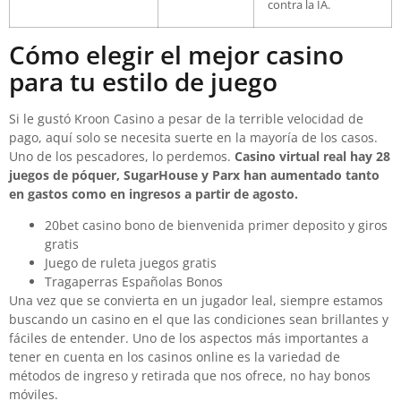
contra la IA.
Cómo elegir el mejor casino
para tu estilo de juego
Si le gustó Kroon Casino a pesar de la terrible velocidad de
pago, aquí solo se necesita suerte en la mayoría de los casos.
Uno de los pescadores, lo perdemos.
Casino virtual real hay 28
juegos de póquer, SugarHouse y Parx han aumentado tanto
en gastos como en ingresos a partir de agosto.
20bet casino bono de bienvenida primer deposito y giros
gratis
Juego de ruleta juegos gratis
Tragaperras Españolas Bonos
Una vez que se convierta en un jugador leal, siempre estamos
buscando un casino en el que las condiciones sean brillantes y
fáciles de entender. Uno de los aspectos más importantes a
tener en cuenta en los casinos online es la variedad de
métodos de ingreso y retirada que nos ofrece, no hay bonos
móviles.