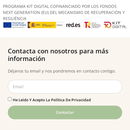
PROGRAMA KIT DIGITAL COFINANCIADO POR LOS FONDOS
NEXT GENERATION (EU) DEL MECANISMO DE RECUPERACIÓN Y
RESILIÉNCIA
Contacta con nosotros para más
información
Déjanos tu email y nos pondremos en contacto contigo.
He Leído Y Acepto La
Política De Privacidad
Contactar