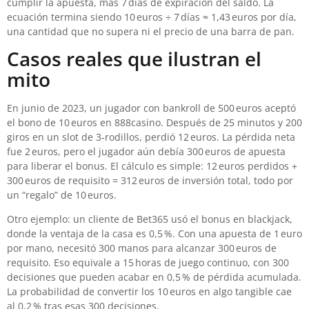
cumplir la apuesta, más 7 días de expiración del saldo. La
ecuación termina siendo 10 euros ÷ 7 días ≈ 1,43 euros por día,
una cantidad que no supera ni el precio de una barra de pan.
Casos reales que ilustran el
mito
En junio de 2023, un jugador con bankroll de 500 euros aceptó
el bono de 10 euros en 888casino. Después de 25 minutos y 200
giros en un slot de 3‑rodillos, perdió 12 euros. La pérdida neta
fue 2 euros, pero el jugador aún debía 300 euros de apuesta
para liberar el bonus. El cálculo es simple: 12 euros perdidos +
300 euros de requisito = 312 euros de inversión total, todo por
un “regalo” de 10 euros.
Otro ejemplo: un cliente de Bet365 usó el bonus en blackjack,
donde la ventaja de la casa es 0,5 %. Con una apuesta de 1 euro
por mano, necesitó 300 manos para alcanzar 300 euros de
requisito. Eso equivale a 15 horas de juego continuo, con 300
decisiones que pueden acabar en 0,5 % de pérdida acumulada.
La probabilidad de convertir los 10 euros en algo tangible cae
al 0,2 % tras esas 300 decisiones.