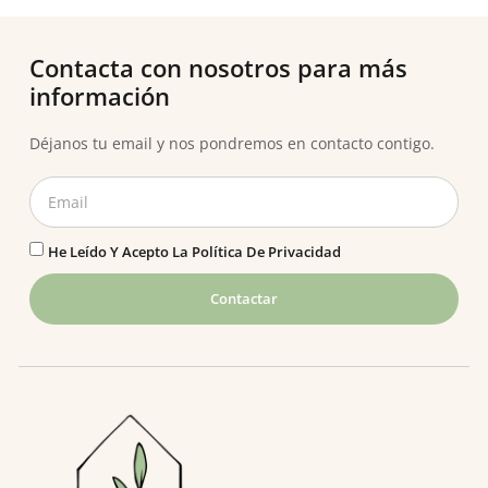
Contacta con nosotros para más
información
Déjanos tu email y nos pondremos en contacto contigo.
He Leído Y Acepto La
Política De Privacidad
Contactar